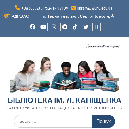
Перейти
до
+38 (0352) 517524 вн. 17 109
library@wunu.edu.ua
вмісту
АДРЕСА:
м. Тернопіль, вул. Сергія Короля, 4
FACEBOOK
YOUTUBE
INSTAGRAM
TELEGRAM
TIK-
TWITTER
WIKIPEDIA
TOK
БІБЛІОТЕКА ІМ. Л. КАНІЩЕНКА
ЗАХІДНОУКРАЇНСЬКОГО НАЦІОНАЛЬНОГО УНІВЕРСИТЕТУ
Шукати: