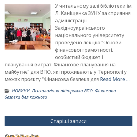
У читальному залі бібліотеки ім.
Л. Каніщенка ЗУНУ за сприяння
адміністрації
Західноукраїнського
національного університету
проведено лекцію “Основи
фінансової грамотності,
особистий бюджет і
планування витрат. Фінансове планування на
майбутнє” для ВПО, які проживають у Тернополі у
межах проєкту “Фінансова безпека для
Read More …
НОВИНИ
,
Психологічна підтримка ВПО
,
Фінансова
безпека для кожного
Навігація
Старіші записи
за
записами
Facebook
YouTube
Instagram
LinkedIn
Telegram
TikTok
Twitter