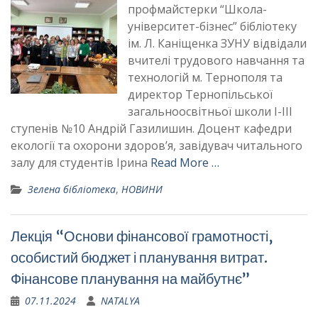
профмайстерки “Школа-
університет-бізнес” бібліотеку
ім. Л. Каніщенка ЗУНУ відвідали
вчителі трудового навчання та
технологій м. Тернополя та
директор Тернопільської
загальноосвітньої школи І-ІІІ
ступенів №10 Андрій Газилишин. Доцент кафедри
екології та охорони здоровʼя, завідувач читального
залу для студентів Ірина
Read More …
Зелена бібліотека
,
НОВИНИ
Лекція “Основи фінансової грамотності,
особистий бюджет і планування витрат.
Фінансове планування на майбутнє”
07.11.2024
NATALYA