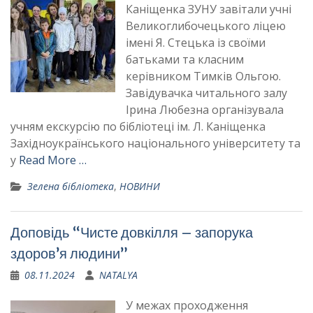
Каніщенка ЗУНУ завітали учні
Великоглибочецького ліцею
імені Я. Стецька із своїми
батьками та класним
керівником Тимків Ольгою.
Завідувачка читального залу
Ірина Любезна організувала
учням екскурсію по бібліотеці ім. Л. Каніщенка
Західноукраїнського національного університету та
у
Read More …
Зелена бібліотека
,
НОВИНИ
Доповідь “Чисте довкілля – запорука
здоров’я людини”
08.11.2024
NATALYA
У межах проходження