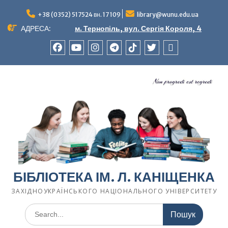
Перейти
до
+38 (0352) 517524 вн. 17 109
library@wunu.edu.ua
вмісту
АДРЕСА:
м. Тернопіль, вул. Сергія Короля, 4
FACEBOOK
YOUTUBE
INSTAGRAM
TELEGRAM
TIK-
TWITTER
WIKIPEDIA
TOK
БІБЛІОТЕКА ІМ. Л. КАНІЩЕНКА
ЗАХІДНОУКРАЇНСЬКОГО НАЦІОНАЛЬНОГО УНІВЕРСИТЕТУ
Шукати: