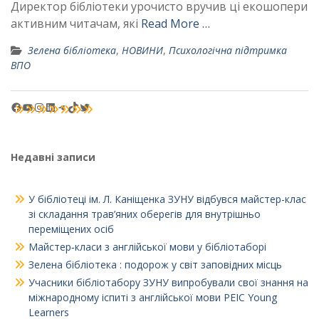
Директор бібліотеки урочисто вручив ці екошопери
активним читачам, які
Read More …
Зелена бібліотека
,
НОВИНИ
,
Психологічна підтримка
ВПО
Facebook
YouTube
Instagram
LinkedIn
Telegram
TikTok
Twitter
Недавні записи
У бібліотеці ім. Л. Каніщенка ЗУНУ відбувся майстер-клас
зі складання трав’яних оберегів для внутрішньо
переміщених осіб
Майстер‑класи з англійської мови у бібліотаборі
Зелена бібліотека : подорож у світ заповідних місць
Учасники бібліотабору ЗУНУ випробували свої знання на
міжнародному іспиті з англійської мови PEIC Young
Learners