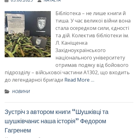
Бібліотека – не лише книги й
тиша. У час великої війни вона
стала осередком сили, єдності
та дій. Колектив бібліотеки ім.
Л. Каніщенка
Західноукраїнського
національного університету
отримав подяку від бойового
підрозділу – військової частини А1302, що входить
до легендарної бригади
Read More …
НОВИНИ
Зустріч з автором книги “Шушківці та
шушківчани: наша історія” Федором
Гагренем