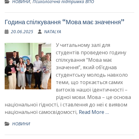
НОВИНИ
,
Психологічна підтримка ВПО
Година спілкування “Мова має значення”
20.06.2025
NATALYA
У читальному залі для
студентів проведено годину
спілкування “Мова має
значення”, який об’єднав
студентську молодь навколо
теми, що торкається самих
витоків нашої ідентичності –
рідної мови. Мова – це основа
національної гідності, і ставлення до неї є виявом
національної самосвідомості,
Read More …
НОВИНИ