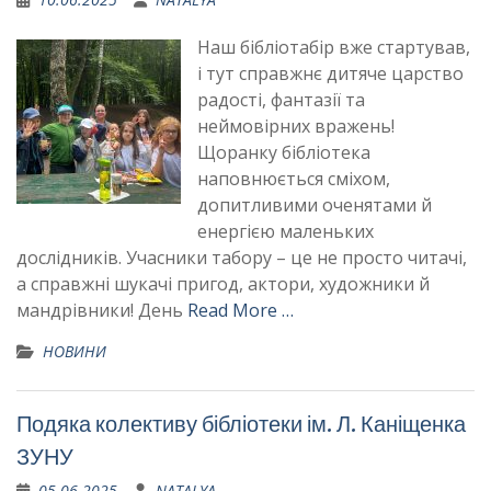
Наш бібліотабір вже стартував,
і тут справжнє дитяче царство
радості, фантазії та
неймовірних вражень!
Щоранку бібліотека
наповнюється сміхом,
допитливими оченятами й
енергією маленьких
дослідників. Учасники табору – це не просто читачі,
а справжні шукачі пригод, актори, художники й
мандрівники! День
Read More …
НОВИНИ
Подяка колективу бібліотеки ім. Л. Каніщенка
ЗУНУ
05.06.2025
NATALYA