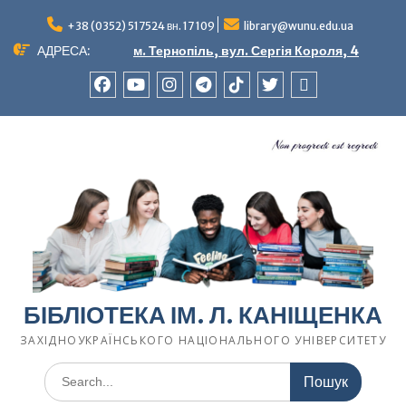
Перейти
до
+38 (0352) 517524 вн. 17 109
library@wunu.edu.ua
вмісту
АДРЕСА:
м. Тернопіль, вул. Сергія Короля, 4
FACEBOOK
YOUTUBE
INSTAGRAM
TELEGRAM
TIK-
TWITTER
WIKIPEDIA
TOK
БІБЛІОТЕКА ІМ. Л. КАНІЩЕНКА
ЗАХІДНОУКРАЇНСЬКОГО НАЦІОНАЛЬНОГО УНІВЕРСИТЕТУ
Шукати: