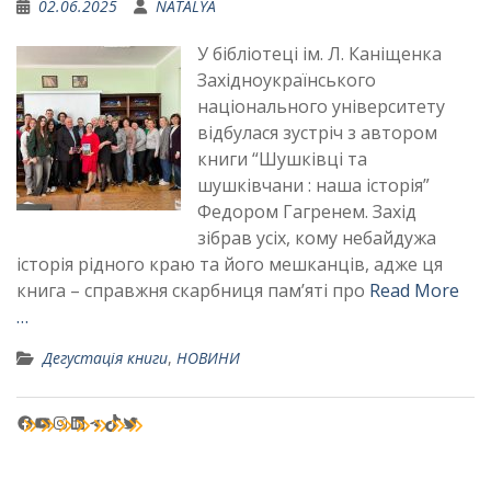
02.06.2025
NATALYA
У бібліотеці ім. Л. Каніщенка
Західноукраїнського
національного університету
відбулася зустріч з автором
книги “Шушківці та
шушківчани : наша історія”
Федором Гагренем. Захід
зібрав усіх, кому небайдужа
історія рідного краю та його мешканців, адже ця
книга – справжня скарбниця пам’яті про
Read More
…
Дегустація книги
,
НОВИНИ
Facebook
YouTube
Instagram
LinkedIn
Telegram
TikTok
Twitter