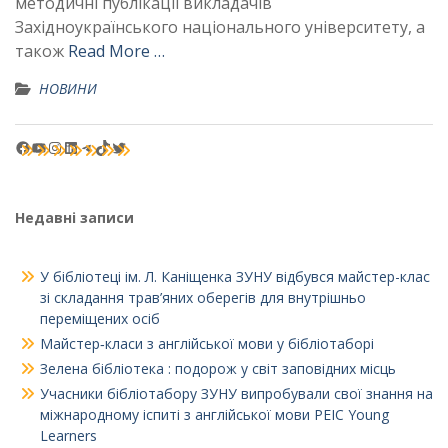
методичні публікації викладачів
Західноукраїнського національного університету, а
також
Read More …
НОВИНИ
Facebook
YouTube
Instagram
LinkedIn
Telegram
TikTok
Twitter
Недавні записи
У бібліотеці ім. Л. Каніщенка ЗУНУ відбувся майстер-клас
зі складання трав’яних оберегів для внутрішньо
переміщених осіб
Майстер‑класи з англійської мови у бібліотаборі
Зелена бібліотека : подорож у світ заповідних місць
Учасники бібліотабору ЗУНУ випробували свої знання на
міжнародному іспиті з англійської мови PEIC Young
Learners