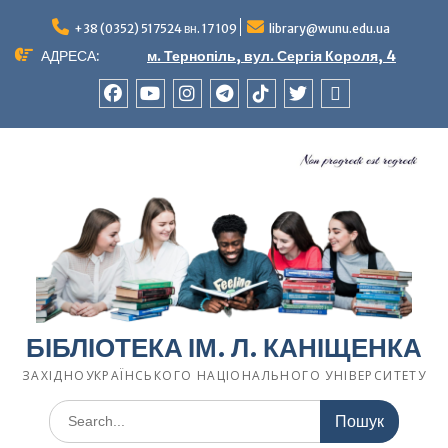
Перейти
до
+38 (0352) 517524 вн. 17 109
library@wunu.edu.ua
вмісту
АДРЕСА:
м. Тернопіль, вул. Сергія Короля, 4
FACEBOOK
YOUTUBE
INSTAGRAM
TELEGRAM
TIK-
TWITTER
WIKIPEDIA
TOK
БІБЛІОТЕКА ІМ. Л. КАНІЩЕНКА
ЗАХІДНОУКРАЇНСЬКОГО НАЦІОНАЛЬНОГО УНІВЕРСИТЕТУ
Шукати: