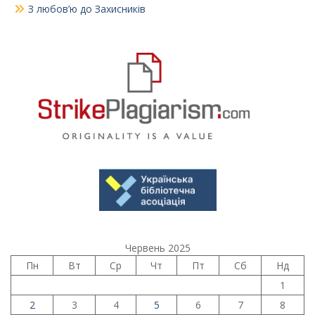
З любов’ю до Захисників
Червень 2025
Пн
Вт
Ср
Чт
Пт
Сб
Нд
1
2
3
4
5
6
7
8