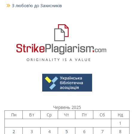
З любов’ю до Захисників
Червень 2025
Пн
Вт
Ср
Чт
Пт
Сб
Нд
1
2
3
4
5
6
7
8