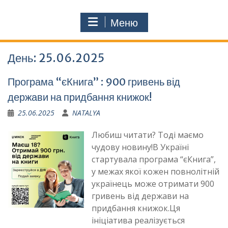
Меню
День:
25.06.2025
Програма “єКнига” : 900 гривень від
держави на придбання книжок!
25.06.2025
NATALYA
Любиш читати? Тоді маємо
чудову новину!В Україні
стартувала програма “єКнига”,
у межах якої кожен повнолітній
українець може отримати 900
гривень від держави на
придбання книжок.Ця
ініціатива реалізується