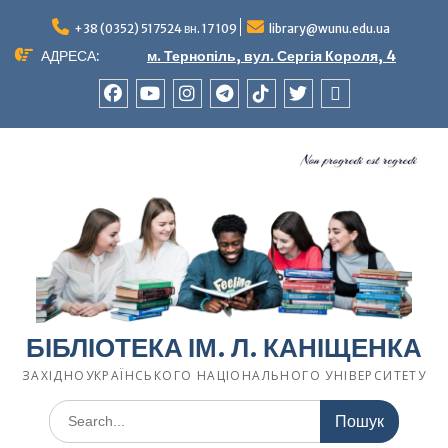
Перейти
до
+38 (0352) 517524 вн. 17 109
library@wunu.edu.ua
вмісту
АДРЕСА:
м. Тернопіль, вул. Сергія Короля, 4
FACEBOOK
YOUTUBE
INSTAGRAM
TELEGRAM
TIK-
TWITTER
WIKIPEDIA
TOK
БІБЛІОТЕКА ІМ. Л. КАНІЩЕНКА
ЗАХІДНОУКРАЇНСЬКОГО НАЦІОНАЛЬНОГО УНІВЕРСИТЕТУ
Шукати: