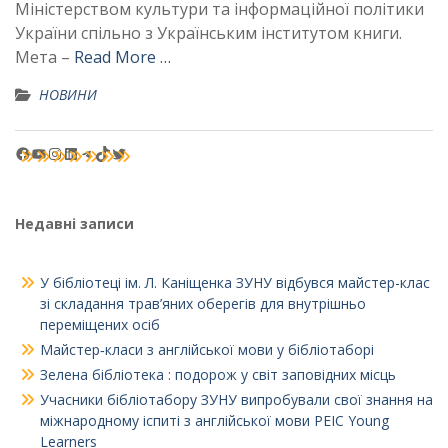
Міністерством культури та інформаційної політики
України спільно з Українським інститутом книги.
Мета –
Read More …
НОВИНИ
Facebook
YouTube
Instagram
LinkedIn
Telegram
TikTok
Twitter
Недавні записи
У бібліотеці ім. Л. Каніщенка ЗУНУ відбувся майстер-клас
зі складання трав’яних оберегів для внутрішньо
переміщених осіб
Майстер‑класи з англійської мови у бібліотаборі
Зелена бібліотека : подорож у світ заповідних місць
Учасники бібліотабору ЗУНУ випробували свої знання на
міжнародному іспиті з англійської мови PEIC Young
Learners