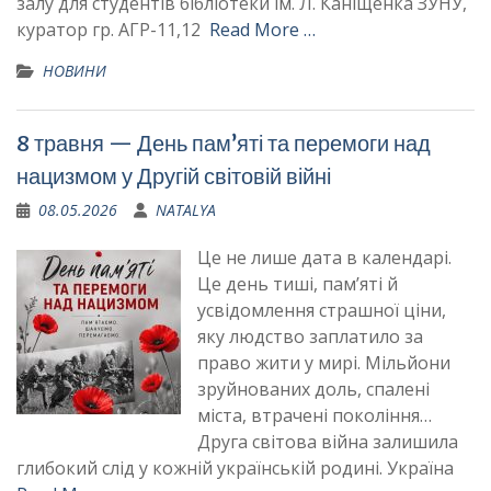
залу для студентів бібліотеки ім. Л. Каніщенка ЗУНУ,
куратор гр. АГР-11,12
Read More …
НОВИНИ
8 травня — День пам’яті та перемоги над
нацизмом у Другій світовій війні
08.05.2026
NATALYA
Це не лише дата в календарі.
Це день тиші, пам’яті й
усвідомлення страшної ціни,
яку людство заплатило за
право жити у мирі. Мільйони
зруйнованих доль, спалені
міста, втрачені покоління…
Друга світова війна залишила
глибокий слід у кожній українській родині. Україна