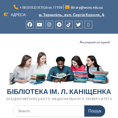
Перейти
до
+38 (0352) 517524 вн. 17 109
library@wunu.edu.ua
вмісту
АДРЕСА:
м. Тернопіль, вул. Сергія Короля, 4
FACEBOOK
YOUTUBE
INSTAGRAM
TELEGRAM
TIK-
TWITTER
WIKIPEDIA
TOK
БІБЛІОТЕКА ІМ. Л. КАНІЩЕНКА
ЗАХІДНОУКРАЇНСЬКОГО НАЦІОНАЛЬНОГО УНІВЕРСИТЕТУ
Шукати: