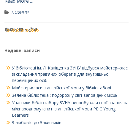
Read More …
НОВИНИ
Facebook
YouTube
Instagram
LinkedIn
Telegram
TikTok
Twitter
Недавні записи
У бібліотеці ім. Л. Каніщенка ЗУНУ відбувся майстер-клас
зі складання трав’яних оберегів для внутрішньо
переміщених осіб
Майстер‑класи з англійської мови у бібліотаборі
Зелена бібліотека : подорож у світ заповідних місць
Учасники бібліотабору ЗУНУ випробували свої знання на
міжнародному іспиті з англійської мови PEIC Young
Learners
З любов’ю до Захисників