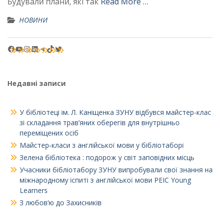
Будували плани, які так
Read More …
НОВИНИ
Facebook
YouTube
Instagram
LinkedIn
Telegram
TikTok
Twitter
Недавні записи
У бібліотеці ім. Л. Каніщенка ЗУНУ відбувся майстер-клас
зі складання трав’яних оберегів для внутрішньо
переміщених осіб
Майстер‑класи з англійської мови у бібліотаборі
Зелена бібліотека : подорож у світ заповідних місць
Учасники бібліотабору ЗУНУ випробували свої знання на
міжнародному іспиті з англійської мови PEIC Young
Learners
З любов’ю до Захисників