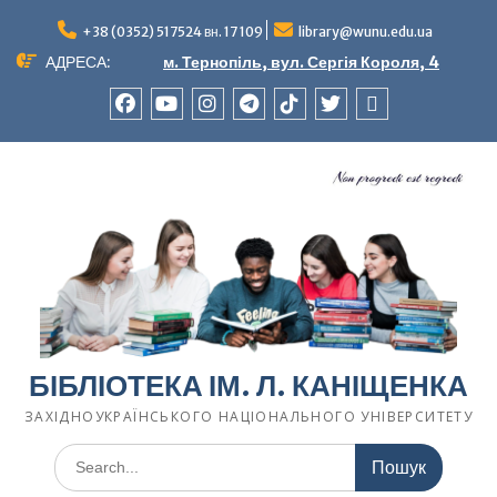
Перейти
до
+38 (0352) 517524 вн. 17 109
library@wunu.edu.ua
вмісту
АДРЕСА:
м. Тернопіль, вул. Сергія Короля, 4
FACEBOOK
YOUTUBE
INSTAGRAM
TELEGRAM
TIK-
TWITTER
WIKIPEDIA
TOK
БІБЛІОТЕКА ІМ. Л. КАНІЩЕНКА
ЗАХІДНОУКРАЇНСЬКОГО НАЦІОНАЛЬНОГО УНІВЕРСИТЕТУ
Шукати: