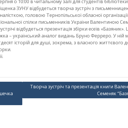
серпня о 10:00 в читальному залі для студентів бібліотеки 
іщенка ЗУНУ відбудеться творча зустріч з письменнице
налісткою, головою Тернопільської обласної організації
іональної спілки письменників України Валентиною Сем
зустрічі відбудеться презентація збірки есеїв «Базяник». 
жка – український аналог видань Бруно Ферреро. У ній 
тдесят історій для душі, зокрема, з власного життєвого д
орки.
ї.
Творча зустріч та презентація книги Вале
ішечка
Семеняк “Баз