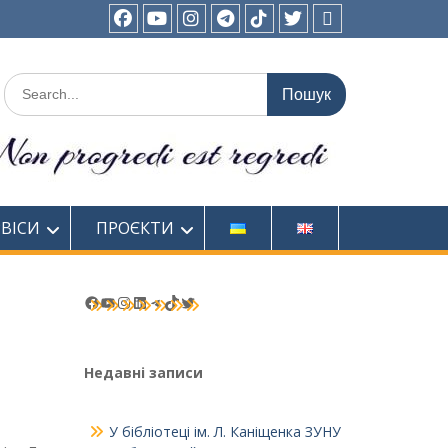
FACEBOOK
YOUTUBE
INSTAGRAM
TELEGRAM
TIK-
TWITTER
WIKIPEDIA
TOK
Шукати:
РВІСИ
ПРОЄКТИ
Facebook
YouTube
Instagram
LinkedIn
Telegram
TikTok
Twitter
Недавні записи
У бібліотеці ім. Л. Каніщенка ЗУНУ