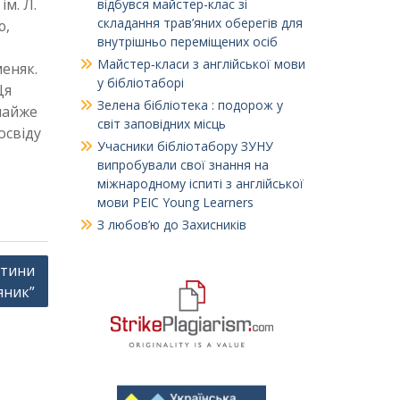
ім. Л.
відбувся майстер-клас зі
складання трав’яних оберегів для
ю,
внутрішньо переміщених осіб
Майстер‑класи з англійської мови
еняк.
у бібліотаборі
Ця
Зелена бібліотека : подорож у
майже
світ заповідних місць
освіду
Учасники бібліотабору ЗУНУ
випробували свої знання на
міжнародному іспиті з англійської
мови PEIC Young Learners
З любов’ю до Захисників
нтини
яник”