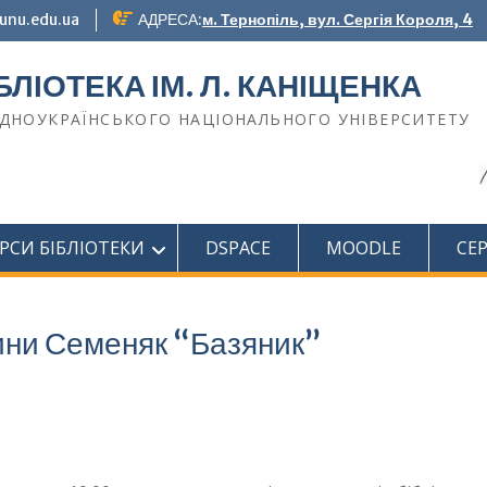
unu.edu.ua
АДРЕСА:
м. Тернопіль, вул. Сергія Короля, 4
БЛІОТЕКА ІМ. Л. КАНІЩЕНКА
ІДНОУКРАЇНСЬКОГО НАЦІОНАЛЬНОГО УНІВЕРСИТЕТУ
РСИ БІБЛІОТЕКИ
DSPACE
MOODLE
СЕ
ини Семеняк “Базяник”