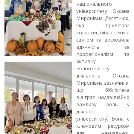
національного
університету Оксана
Миронівна Десятнюк,
яка привітала
колектив бібліотеки зі
святом та висловила
вдячність за
професіоналізм та
активну
волонтерську
діяльність. Оксана
Миронівна зазначила,
що бібліотека
відіграє надзвичайно
важливу роль у
діяльності
університету. Вона є
ключовим ресурсом
для навчальної,