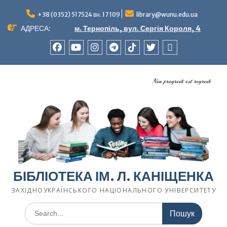
Перейти
до
+38 (0352) 517524 вн. 17 109
library@wunu.edu.ua
вмісту
АДРЕСА:
м. Тернопіль, вул. Сергія Короля, 4
FACEBOOK
YOUTUBE
INSTAGRAM
TELEGRAM
TIK-
TWITTER
WIKIPEDIA
TOK
БІБЛІОТЕКА ІМ. Л. КАНІЩЕНКА
ЗАХІДНОУКРАЇНСЬКОГО НАЦІОНАЛЬНОГО УНІВЕРСИТЕТУ
Шукати: