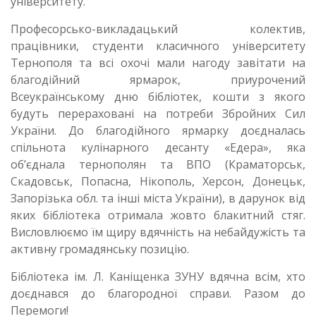
університету.
Професорсько-викладацький колектив,
працівники, студенти класичного університету
Тернополя та всі охочі мали нагоду завітати на
благодійний ярмарок, приурочений
Всеукраїнському дню бібліотек, кошти з якого
будуть перераховані на потреби Збройних Cил
України. До благодійного ярмарку доєдналась
спільнота кулінарного десанту «Едера», яка
обʼєднала тернополян та ВПО (Краматорськ,
Скадовськ, Попасна, Нікополь, Херсон, Донецьк,
Запорізька обл. та інші міста України), в дарунок від
яких бібліотека отримала жовто блакитний стяг.
Висловлюємо їм щиру вдячність на небайдужість та
активну громадянську позицію.
Бібліотека ім. Л. Каніщенка ЗУНУ вдячна всім, хто
доєднався до благородної справи. Разом до
Перемоги!