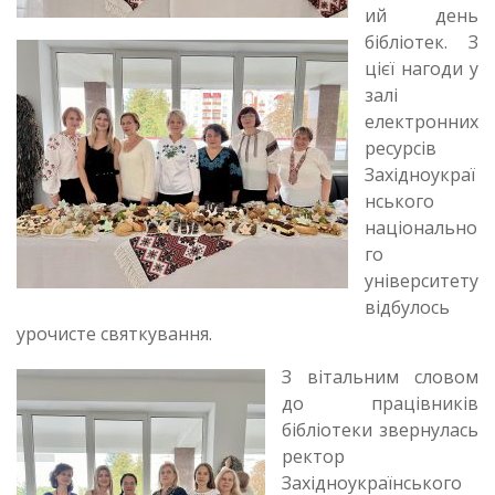
ий день
бібліотек. З
цієї нагоди у
залі
електронних
ресурсів
Західноукраї
нського
національно
го
університету
відбулось
урочисте святкування.
З вітальним словом
до працівників
бібліотеки звернулась
ректор
Західноукраїнського