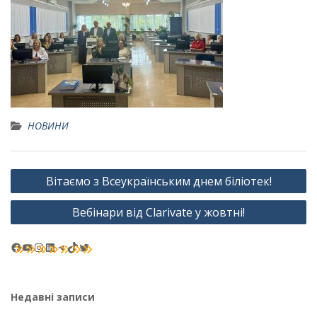
НОВИНИ
Навігація
Вітаємо з Всеукраїнським днем біліотек!
записів
Вебінари від Clarivate у жовтні!
Facebook
YouTube
Instagram
LinkedIn
Telegram
TikTok
Twitter
Недавні записи