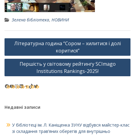
Зелена бібліотека
,
НОВИНИ
Навігація
Літературна година “Сором – хилитися і долі
записів
коритися”
Першість у світовому рейтингу SCImago
Institutions Rankings-2025!
Facebook
YouTube
Instagram
LinkedIn
Telegram
TikTok
Twitter
Недавні записи
У бібліотеці ім. Л. Каніщенка ЗУНУ відбувся майстер-клас
зі складання трав’яних оберегів для внутрішньо