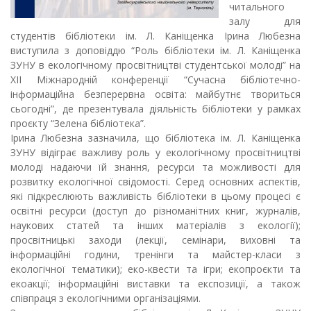
я
читального
залу для
студентів бібліотеки ім. Л. Каніщенка Ірина Любезна
виступила з доповіддю “Роль бібліотеки ім. Л. Каніщенка
ЗУНУ в екологічному просвітництві студентської молоді” на
ХІІ Міжнародній конференції “Сучасна бібліотечно-
інформаційна безперервна освіта: майбутнє твориться
сьогодні”, де презентувала діяльність бібліотеки у рамках
проєкту “Зелена бібліотека”.
Ірина Любезна зазначила, що бібліотека ім. Л. Каніщенка
ЗУНУ відіграє важливу роль у екологічному просвітництві
молоді надаючи їй знання, ресурси та можливості для
розвитку екологічної свідомості. Серед основних аспектів,
які підкреслюють важливість бібліотеки в цьому процесі є
освітні ресурси (доступ до різноманітних книг, журналів,
наукових статей та інших матеріалів з екології);
просвітницькі заходи (лекції, семінари, виховні та
інформаційні години, тренінги та майстер-класи з
екологічної тематики); еко-квести та ігри; екопроєкти та
екоакції; інформаційні виставки та експозиції, а також
співпраця з екологічними організаціями.