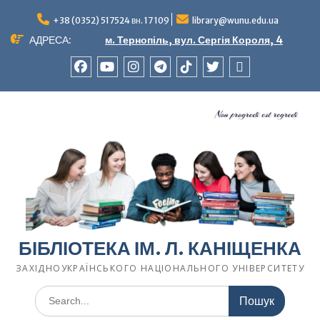
Перейти
до
+38 (0352) 517524 вн. 17 109
library@wunu.edu.ua
вмісту
АДРЕСА:
м. Тернопіль, вул. Сергія Короля, 4
FACEBOOK
YOUTUBE
INSTAGRAM
TELEGRAM
TIK-
TWITTER
WIKIPEDIA
TOK
БІБЛІОТЕКА ІМ. Л. КАНІЩЕНКА
ЗАХІДНОУКРАЇНСЬКОГО НАЦІОНАЛЬНОГО УНІВЕРСИТЕТУ
Шукати: