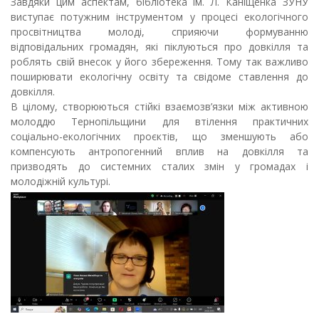
Завдяки цим аспектам, бібліотека ім. Л. Каніщенка ЗУНУ
виступає потужним інструментом у процесі екологічного
просвітництва молоді, сприяючи формуванню
відповідальних громадян, які піклуються про довкілля та
роблять свій внесок у його збереження. Тому так важливо
поширювати екологічну освіту та свідоме ставлення до
довкілля.
В цілому, створюються стійкі взаємозв’язки між активною
молоддю Тернопільщини для втілення практичних
соціально-екологічних проєктів, що зменшують або
компенсують антропогенний вплив на довкілля та
призводять до системних сталих змін у громадах і
молодіжній культурі.