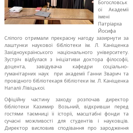
я
Богословськ
ої Академії
імені
Патріарха
Йосифа
Сліпого отримали прекрасну нагоду зазирнути за
лаштунки наукової бібліотеки ім. Л. Каніщенка
Західноукраїнського національного університету.
Зустріч відбулася з ініціативи доктора філософії,
доцента, завідувача кафедри соціально-
гуманітарних наук при академії Ганни Зварич та
провідного бібліотекаря бібліотеки ім. Л. Каніщенка
Наталії Лівіцької.
Офіційну частину заходу розпочав директор
бібліотеки Казимир Возьний, відкривши перед
гостями таємниці її історії, масштабні фонди та
сучасні можливості для студентів і науковців.
Директор висловив сподівання про зародження