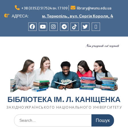
Перейти
до
+38 (0352) 517524 вн. 17 109
library@wunu.edu.ua
вмісту
АДРЕСА:
м. Тернопіль, вул. Сергія Короля, 4
FACEBOOK
YOUTUBE
INSTAGRAM
TELEGRAM
TIK-
TWITTER
WIKIPEDIA
TOK
БІБЛІОТЕКА ІМ. Л. КАНІЩЕНКА
ЗАХІДНОУКРАЇНСЬКОГО НАЦІОНАЛЬНОГО УНІВЕРСИТЕТУ
Шукати: