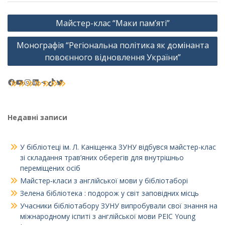
Навігація
Майстер-клас “Маки пам’яті”
записів
Монографія “Регіональна політика як домінанта
повоєнного відновлення України”
Facebook
YouTube
Instagram
LinkedIn
Telegram
TikTok
Twitter
Недавні записи
У бібліотеці ім. Л. Каніщенка ЗУНУ відбувся майстер-клас
зі складання трав’яних оберегів для внутрішньо
переміщених осіб
Майстер‑класи з англійської мови у бібліотаборі
Зелена бібліотека : подорож у світ заповідних місць
Учасники бібліотабору ЗУНУ випробували свої знання на
міжнародному іспиті з англійської мови PEIC Young