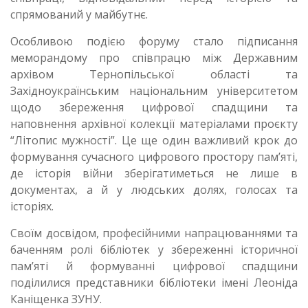
спрямований у майбутнє.
Особливою подією форуму стало підписання
меморандому про співпрацю між Державним
архівом Тернопільської області та
Західноукраїнським національним університетом
щодо збереження цифрової спадщини та
наповнення архівної колекції матеріалами проєкту
“Літопис мужності”. Це ще один важливий крок до
формування сучасного цифрового простору пам’яті,
де історія війни зберігатиметься не лише в
документах, а й у людських долях, голосах та
історіях.
Своїм досвідом, професійними напрацюваннями та
баченням ролі бібліотек у збереженні історичної
пам’яті й формуванні цифрової спадщини
поділилися представники бібліотеки імені Леоніда
Каніщенка ЗУНУ.