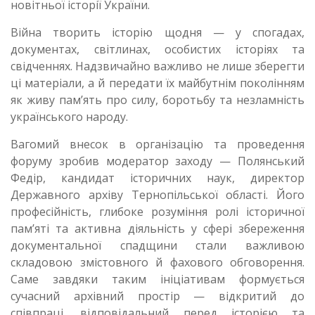
новітньої історії України.
Війна творить історію щодня — у спогадах,
документах, світлинах, особистих історіях та
свідченнях. Надзвичайно важливо не лише зберегти
ці матеріали, а й передати їх майбутнім поколінням
як живу пам’ять про силу, боротьбу та незламність
українського народу.
Вагомий внесок в організацію та проведення
форуму зробив модератор заходу — Полянський
Федір, кандидат історичних наук, директор
Державного архіву Тернопільської області. Його
професійність, глибоке розуміння ролі історичної
пам’яті та активна діяльність у сфері збереження
документальної спадщини стали важливою
складовою змістовного й фахового обговорення.
Саме завдяки таким ініціативам формується
сучасний архівний простір — відкритий до
співпраці, відповідальний перед історією та