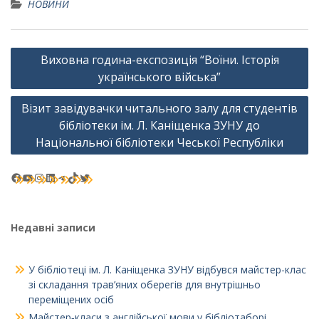
НОВИНИ
Навігація
Виховна година-експозиція “Воїни. Історія
записів
українського війська”
Візит завідувачки читального залу для студентів
бібліотеки ім. Л. Каніщенка ЗУНУ до
Національної бібліотеки Чеської Республіки
Facebook
YouTube
Instagram
LinkedIn
Telegram
TikTok
Twitter
Недавні записи
У бібліотеці ім. Л. Каніщенка ЗУНУ відбувся майстер-клас
зі складання трав’яних оберегів для внутрішньо
переміщених осіб
Майстер‑класи з англійської мови у бібліотаборі