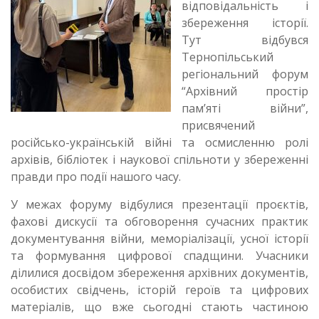
я
відповідальність і
збереження історії.
Тут відбувся
Тернопільський
регіональний форум
“Архівний простір
пам’яті війни”,
присвячений
російсько-українській війні та осмисленню ролі
архівів, бібліотек і наукової спільноти у збереженні
правди про події нашого часу.
У межах форуму відбулися презентації проєктів,
фахові дискусії та обговорення сучасних практик
документування війни, меморіалізації, усної історії
та формування цифрової спадщини. Учасники
ділилися досвідом збереження архівних документів,
особистих свідчень, історій героїв та цифрових
матеріалів, що вже сьогодні стають частиною