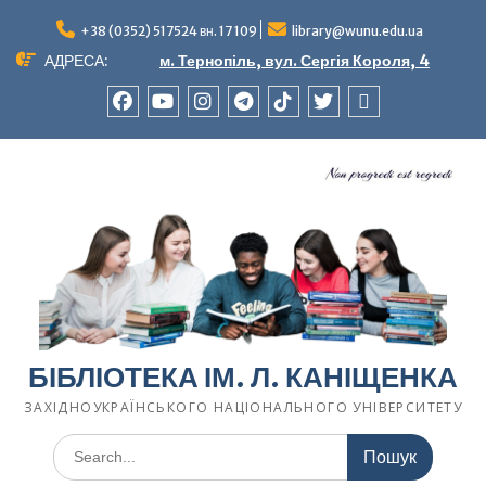
Перейти
до
+38 (0352) 517524 вн. 17 109
library@wunu.edu.ua
вмісту
АДРЕСА:
м. Тернопіль, вул. Сергія Короля, 4
FACEBOOK
YOUTUBE
INSTAGRAM
TELEGRAM
TIK-
TWITTER
WIKIPEDIA
TOK
БІБЛІОТЕКА ІМ. Л. КАНІЩЕНКА
ЗАХІДНОУКРАЇНСЬКОГО НАЦІОНАЛЬНОГО УНІВЕРСИТЕТУ
Шукати: