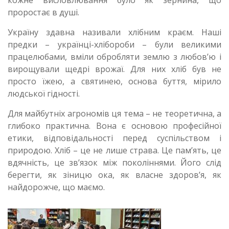
кожне висловлювання було як зернина, що
проростає в душі.
Україну здавна називали хлібним краєм. Наші
предки – українці-хлібороби – були великими
працелюбами, вміли обробляти землю з любов’ю і
вирощували щедрі врожаї. Для них хліб був не
просто їжею, а святинею, основа буття, мірило
людської гідності.
Для майбутніх агрономів ця тема – не теоретична, а
глибоко практична. Вона є основою професійної
етики, відповідальності перед суспільством і
природою. Хліб – це не лише страва. Це пам’ять, це
вдячність, це зв’язок між поколіннями. Його слід
берегти, як зіницю ока, як власне здоров’я, як
найдорожче, що маємо.