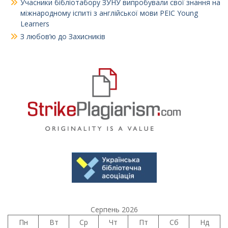
Учасники бібліотабору ЗУНУ випробували свої знання на
міжнародному іспиті з англійської мови PEIC Young
Learners
З любов’ю до Захисників
Серпень 2026
Пн
Вт
Ср
Чт
Пт
Сб
Нд