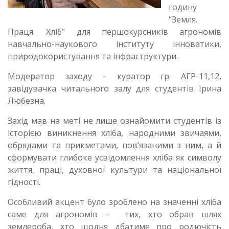
годину
“Земля.
Праця. Хліб” для першокурсників агрономів
навчально-наукового інституту інноватики,
природокористування та інфраструктури.
Модератор заходу – куратор гр. АГР-11,12,
завідувачка читального залу для студентів Ірина
Любезна.
Захід мав на меті не лише ознайомити студентів із
історією виникнення хліба, народними звичаями,
обрядами та прикметами, пов’язаними з ним, а й
сформувати глибоке усвідомлення хліба як символу
життя, праці, духовної культури та національної
гідності.
Особливий акцент було зроблено на значенні хліба
саме для агрономів – тих, хто обрав шлях
землероба, хто щодня дбатиме про родючість