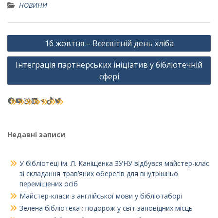
НОВИНИ
Навігація
16 жовтня – Всесвітній день хліба
записів
Інтеграція партнерських ініціатив у бібліотечній
сфері
Facebook
YouTube
Instagram
LinkedIn
Telegram
TikTok
Twitter
Недавні записи
У бібліотеці ім. Л. Каніщенка ЗУНУ відбувся майстер-клас
зі складання трав’яних оберегів для внутрішньо
переміщених осіб
Майстер‑класи з англійської мови у бібліотаборі
Зелена бібліотека : подорож у світ заповідних місць