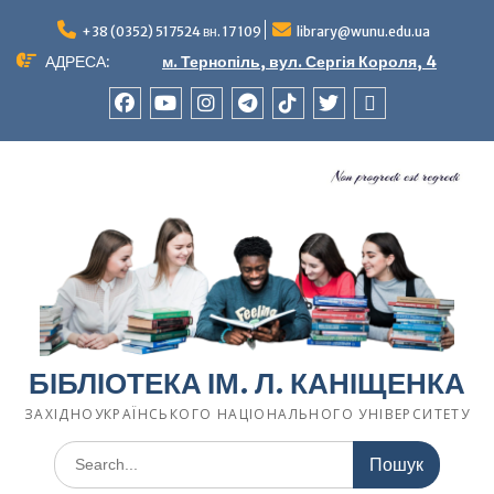
Перейти
до
+38 (0352) 517524 вн. 17 109
library@wunu.edu.ua
вмісту
АДРЕСА:
м. Тернопіль, вул. Сергія Короля, 4
FACEBOOK
YOUTUBE
INSTAGRAM
TELEGRAM
TIK-
TWITTER
WIKIPEDIA
TOK
БІБЛІОТЕКА ІМ. Л. КАНІЩЕНКА
ЗАХІДНОУКРАЇНСЬКОГО НАЦІОНАЛЬНОГО УНІВЕРСИТЕТУ
Шукати: