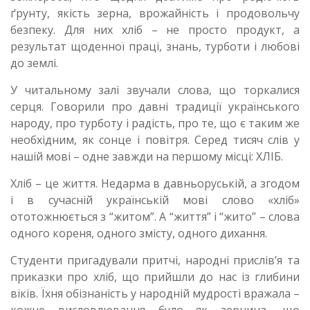
ґрунту, якість зерна, врожайність і продовольчу
безпеку. Для них хліб – не просто продукт, а
результат щоденної праці, знань, турботи і любові
до землі.
У читальному залі звучали слова, що торкалися
серця. Говорили про давні традиції українського
народу, про турботу і радість, про те, що є таким же
необхідним, як сонце і повітря. Серед тисяч слів у
нашій мові – одне завжди на першому місці: ХЛІБ.
Хліб – це життя. Недарма в давньоруській, а згодом
і в сучасній українській мові слово «хліб»
ототожнюється з “житом”. А “життя” і “жито” – слова
одного кореня, одного змісту, одного дихання.
Студенти пригадували притчі, народні прислів’я та
приказки про хліб, що прийшли до нас із глибини
віків. Їхня обізнаність у народній мудрості вражала –